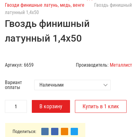
с
Гвозди финишные латунь, медь, венге
Гвоздь финишный
к
латунный 1,4х50
п
Гвоздь финишный
о
к
латунный 1,4х50
а
т
а
л
Артикул:
6659
Производитель:
Металлист
о
г
Вариант
у
оплаты
Поделиться: