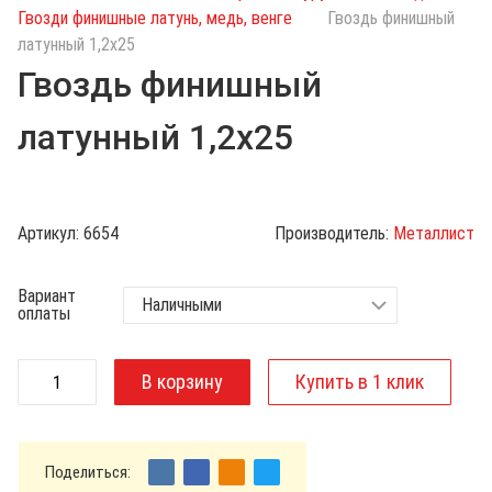
с
Гвозди финишные латунь, медь, венге
Гвоздь финишный
к
латунный 1,2х25
п
Гвоздь финишный
о
к
латунный 1,2х25
а
т
а
л
Артикул:
6654
Производитель:
Металлист
о
г
Вариант
у
оплаты
Поделиться: