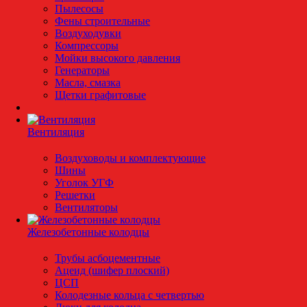
Пылесосы
Фены строительные
Воздуходувки
Компрессоры
Мойки высокого давления
Генераторы
Масла, смазка
Щетки графитовые
Вентиляция
Воздуховоды и комплектующие
Шины
Уголок УГФ
Решeтки
Вентиляторы
Железобетонные колодцы
Трубы асбоцементные
Ацеид (шифер плоский)
ЦСП
Колодезные кольца с четвертью