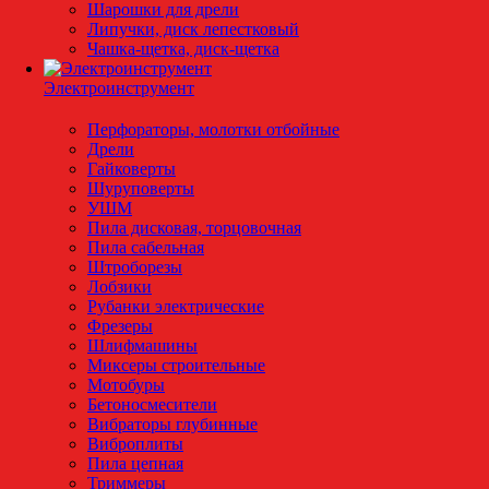
Шарошки для дрели
Липучки, диск лепестковый
Чашка-щетка, диск-щетка
Электроинструмент
Перфораторы, молотки отбойные
Дрели
Гайковерты
Шуруповерты
УШМ
Пила дисковая, торцовочная
Пила сабельная
Штроборезы
Лобзики
Рубанки электрические
Фрезеры
Шлифмашины
Миксеры строительные
Мотобуры
Бетоносмесители
Вибраторы глубинные
Виброплиты
Пила цепная
Триммеры