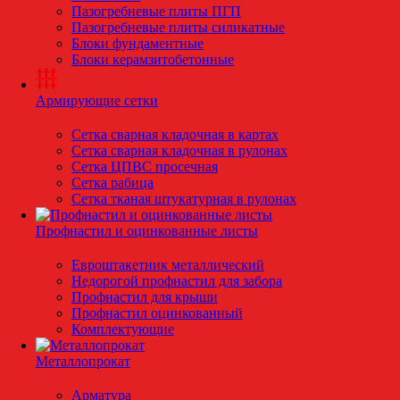
Пазогребневые плиты ПГП
Пазогребневые плиты силикатные
Блоки фундаментные
Блоки керамзитобетонные
Армирующие сетки
Сетка сварная кладочная в картах
Сетка сварная кладочная в рулонах
Сетка ЦПВС просечная
Сетка рабица
Сетка тканая штукатурная в рулонах
Профнастил и оцинкованные листы
Евроштакетник металлический
Недорогой профнастил для забора
Профнастил для крыши
Профнастил оцинкованный
Комплектующие
Металлопрокат
Арматура