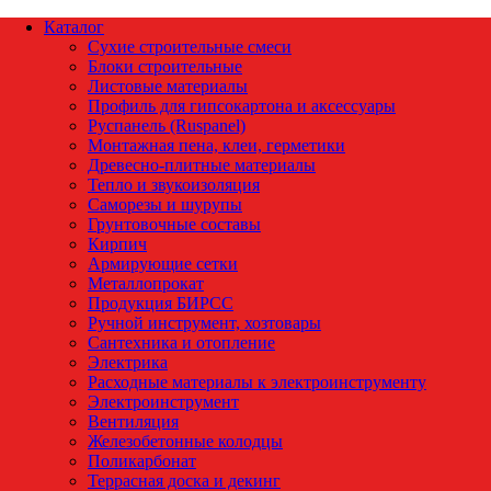
Каталог
Сухие строительные смеси
Блоки строительные
Листовые материалы
Профиль для гипсокартона и аксессуары
Руспанель (Ruspanel)
Монтажная пена, клеи, герметики
Древесно-плитные материалы
Тепло и звукоизоляция
Саморезы и шурупы
Грунтовочные составы
Кирпич
Армирующие сетки
Металлопрокат
Продукция БИРСС
Ручной инструмент, хозтовары
Сантехника и отопление
Электрика
Расходные материалы к электроинструменту
Электроинструмент
Вентиляция
Железобетонные колодцы
Поликарбонат
Террасная доска и декинг