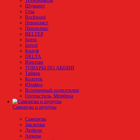
Технониколь
Шуманет
Ursa
Rockwool
Пенопласт
Пеноплекс
BELTEP
Isoroc
Izovol
Кнауф
DELTA
Изоспан
ТОВАРЫ ПО АКЦИИ
Тайвек
Колотек
Ютафол
Вспененный полиэтилен
Геотекстиль, Мембрна
Саморезы и шурупы
Саморезы
Заклепки
Дюбели
Анкера