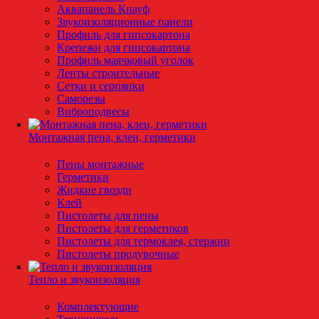
Аквапанель Кнауф
Звукоизоляционные панели
Профиль для гипсокартона
Крепежи для гипсокартона
Профиль маячковый уголок
Ленты строительные
Сетки и серпянки
Саморезы
Виброподвесы
Монтажная пена, клеи, герметики
Пены монтажные
Герметики
Жидкие гвозди
Клей
Пистолеты для пены
Пистолеты для герметиков
Пистолеты для термоклея, стержни
Пистолеты продувочные
Тепло и звукоизоляция
Комплектующие