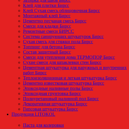
Затирка для швов Бирсс
Клей для плитки Бирсс
Клей Сухая смесь облицовочная Бирсс
Монтажный клей Бирсс
Цементно песчаная смесь Бирсс
Смеси для кладки Бирсс
Ремонтные смеси БИРСС
Система санирующих штукатурок Бирсс
Сухая смесь для стяжки пола Бирсс
Топпинг для бетона Бирсс
Состав защитный Бирсс
Смеси для утепления дома ТЕРМОПОР Бирсс
Сухие смеси для шпаклевки стен Бирсс
Цементная штукатурка для наружных и внутренних
работ Бирсс
Теплоизоляционная и легкая штукатурка Бирсс
Цементно известковая штукатурка Бирсс
Эпоксидные наливные полы Бирсс
Эпоксидная грунтовка Бирсс
Полиуретановый наливной пол Бирсс
Декоративная штукатурка Бирсс
Гипсовая штукатурка Бирсс
Продукция LITOKOL
Паста для колеровки