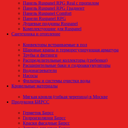
Панель Ruspanel RPG Real с пропилом
Панель Ruspanel RPG Градиент
Панель Ruspanel Comfort
Панели Ruspanel RPG
Душевые поддоны Ruspanel
Комплектующие для Ruspanel
Сантехника и отопление
Конвекторы встраиваемые в пол
Шаровые краны и терморегулирующая арматура
Трубы и фитинги
Распределительные коллекторы (гребенки)
Расширительные баки и гидроаккумуляторы
Водонагреватели
Насосы
Фильтры и системы очистки воды
Кровельные материалы
Мягкая кровля (гибкая черепица) в Москве
Продукция БИРСС
Герметик Бирсс
Гидроизоляции Бирсс
Краски фасадные Бирсс