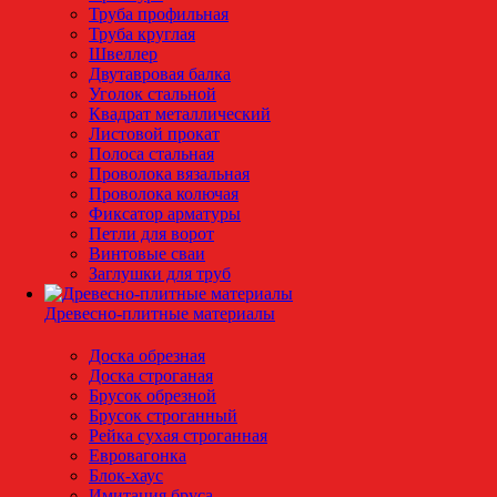
Труба профильная
Труба круглая
Швеллер
Двутавровая балка
Уголок стальной
Квадрат металлический
Листовой прокат
Полоса стальная
Проволока вязальная
Проволока колючая
Фиксатор арматуры
Петли для ворот
Винтовые сваи
Заглушки для труб
Древесно-плитные материалы
Доска обрезная
Доска строганая
Брусок обрезной
Брусок строганный
Рейка сухая строганная
Евровагонка
Блок-хаус
Имитация бруса