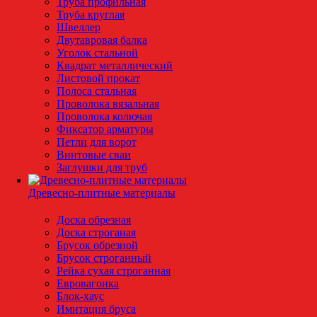
Труба профильная
Труба круглая
Швеллер
Двутавровая балка
Уголок стальной
Квадрат металлический
Листовой прокат
Полоса стальная
Проволока вязальная
Проволока колючая
Фиксатор арматуры
Петли для ворот
Винтовые сваи
Заглушки для труб
Древесно-плитные материалы
Доска обрезная
Доска строганая
Брусок обрезной
Брусок строганный
Рейка сухая строганная
Евровагонка
Блок-хаус
Имитация бруса