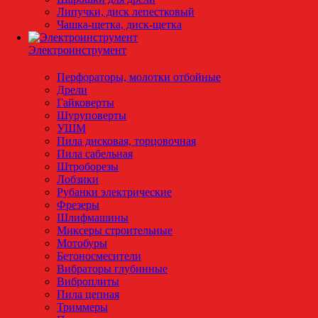
Липучки, диск лепестковый
Чашка-щетка, диск-щетка
Электроинструмент
Перфораторы, молотки отбойные
Дрели
Гайковерты
Шуруповерты
УШМ
Пила дисковая, торцовочная
Пила сабельная
Штроборезы
Лобзики
Рубанки электрические
Фрезеры
Шлифмашины
Миксеры строительные
Мотобуры
Бетоносмесители
Вибраторы глубинные
Виброплиты
Пила цепная
Триммеры