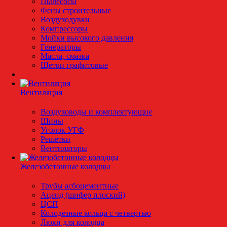
Пылесосы
Фены строительные
Воздуходувки
Компрессоры
Мойки высокого давления
Генераторы
Масла, смазка
Щетки графитовые
Вентиляция
Воздуховоды и комплектующие
Шины
Уголок УГФ
Решeтки
Вентиляторы
Железобетонные колодцы
Трубы асбоцементные
Ацеид (шифер плоский)
ЦСП
Колодезные кольца с четвертью
Люки для колодца