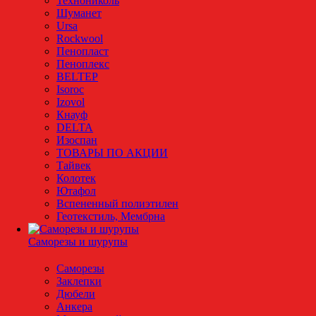
Технониколь
Шуманет
Ursa
Rockwool
Пенопласт
Пеноплекс
BELTEP
Isoroc
Izovol
Кнауф
DELTA
Изоспан
ТОВАРЫ ПО АКЦИИ
Тайвек
Колотек
Ютафол
Вспененный полиэтилен
Геотекстиль, Мембрна
Саморезы и шурупы
Саморезы
Заклепки
Дюбели
Анкера