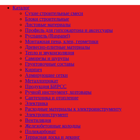
Каталог
Сухие строительные смеси
Блоки строительные
Листовые материалы
Профиль для гипсокартона и аксессуары
Руспанель (Ruspanel)
Монтажная пена, клеи, герметики
Древесно-плитные материалы
Тепло и звукоизоляция
Саморезы и шурупы
Грунтовочные составы
Кирпич
Армирующие сетки
Металлопрокат
Продукция БИРСС
Ручной инструмент, хозтовары
Сантехника и отопление
Электрика
Расходные материалы к электроинструменту
Электроинструмент
Вентиляция
Железобетонные колодцы
Поликарбонат
Террасная доска и декинг