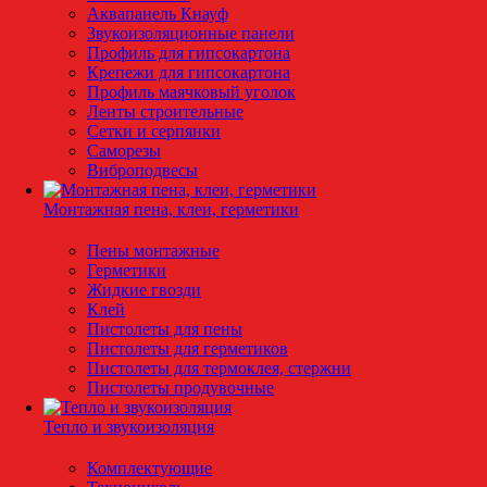
Аквапанель Кнауф
Звукоизоляционные панели
Профиль для гипсокартона
Крепежи для гипсокартона
Профиль маячковый уголок
Ленты строительные
Сетки и серпянки
Саморезы
Виброподвесы
Монтажная пена, клеи, герметики
Пены монтажные
Герметики
Жидкие гвозди
Клей
Пистолеты для пены
Пистолеты для герметиков
Пистолеты для термоклея, стержни
Пистолеты продувочные
Тепло и звукоизоляция
Комплектующие