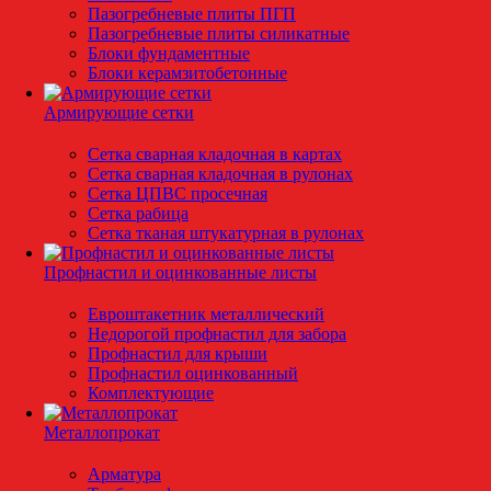
Пазогребневые плиты ПГП
Пазогребневые плиты силикатные
Блоки фундаментные
Блоки керамзитобетонные
Армирующие сетки
Сетка сварная кладочная в картах
Сетка сварная кладочная в рулонах
Сетка ЦПВС просечная
Сетка рабица
Сетка тканая штукатурная в рулонах
Профнастил и оцинкованные листы
Евроштакетник металлический
Недорогой профнастил для забора
Профнастил для крыши
Профнастил оцинкованный
Комплектующие
Металлопрокат
Арматура