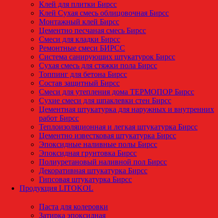
Клей для плитки Бирсс
Клей Сухая смесь облицовочная Бирсс
Монтажный клей Бирсс
Цементно песчаная смесь Бирсс
Смеси для кладки Бирсс
Ремонтные смеси БИРСС
Система санирующих штукатурок Бирсс
Сухая смесь для стяжки пола Бирсс
Топпинг для бетона Бирсс
Состав защитный Бирсс
Смеси для утепления дома ТЕРМОПОР Бирсс
Сухие смеси для шпаклевки стен Бирсс
Цементная штукатурка для наружных и внутренних
работ Бирсс
Теплоизоляционная и легкая штукатурка Бирсс
Цементно известковая штукатурка Бирсс
Эпоксидные наливные полы Бирсс
Эпоксидная грунтовка Бирсс
Полиуретановый наливной пол Бирсс
Декоративная штукатурка Бирсс
Гипсовая штукатурка Бирсс
Продукция LITOKOL
Паста для колеровки
Затирка эпоксидная