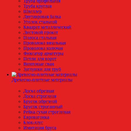
Труба профильная
Труба круглая
Швеллер
Двутавровая балка
Уголок стальной
Квадрат металлический
Листовой прокат
Полоса стальная
Проволока вязальная
Проволока колючая
Фиксатор арматуры
Петли для ворот
Винтовые сваи
Заглушки для труб
Древесно-плитные материалы
Доска обрезная
Доска строганая
Брусок обрезной
Брусок строганный
Рейка сухая строганная
Евровагонка
Блок-хаус
Имитация бруса