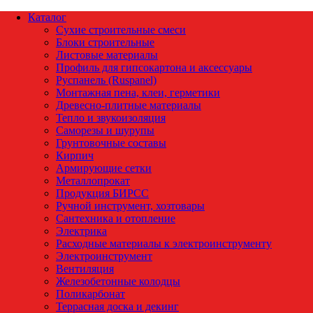
Каталог
Сухие строительные смеси
Блоки строительные
Листовые материалы
Профиль для гипсокартона и аксессуары
Руспанель (Ruspanel)
Монтажная пена, клеи, герметики
Древесно-плитные материалы
Тепло и звукоизоляция
Саморезы и шурупы
Грунтовочные составы
Кирпич
Армирующие сетки
Металлопрокат
Продукция БИРСС
Ручной инструмент, хозтовары
Сантехника и отопление
Электрика
Расходные материалы к электроинструменту
Электроинструмент
Вентиляция
Железобетонные колодцы
Поликарбонат
Террасная доска и декинг