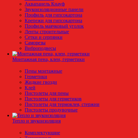
Аквапанель Кнауф
Звукоизоляционные панели
Профиль для гипсокартона
Крепежи для гипсокартона
Профиль маячковый уголок
Ленты строительные
Сетки и серпянки
Саморезы
Виброподвесы
Монтажная пена, клеи, герметики
Пены монтажные
Герметики
Жидкие гвозди
Клей
Пистолеты для пены
Пистолеты для герметиков
Пистолеты для термоклея, стержни
Пистолеты продувочные
Тепло и звукоизоляция
Комплектующие