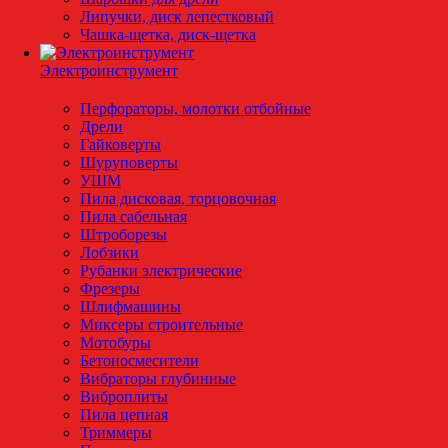
Липучки, диск лепестковый
Чашка-щетка, диск-щетка
Электроинструмент
Перфораторы, молотки отбойные
Дрели
Гайковерты
Шуруповерты
УШМ
Пила дисковая, торцовочная
Пила сабельная
Штроборезы
Лобзики
Рубанки электрические
Фрезеры
Шлифмашины
Миксеры строительные
Мотобуры
Бетоносмесители
Вибраторы глубинные
Виброплиты
Пила цепная
Триммеры