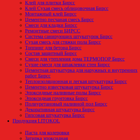
Клей для плитки Бирсс
Клей Сухая смесь облицовочная Бирсс
Монтажный клей Бирсс
Цементно песчаная смесь Бирсс
Смеси для кладки Бирсс
Ремонтные смеси БИРСС
Система санирующих штукатурок Бирсс
Сухая смесь для стяжки пола Бирсс
Топпинг для бетона Бирсс
Состав защитный Бирсс
Смеси для утепления дома ТЕРМОПОР Бирсс
Сухие смеси для шпаклевки стен Бирсс
Цементная штукатурка для наружных и внутренних
работ Бирсс
Теплоизоляционная и легкая штукатурка Бирсс
Цементно известковая штукатурка Бирсс
Эпоксидные наливные полы Бирсс
Эпоксидная грунтовка Бирсс
Полиуретановый наливной пол Бирсс
Декоративная штукатурка Бирсс
Гипсовая штукатурка Бирсс
Продукция LITOKOL
Паста для колеровки
Затирка эпоксидная