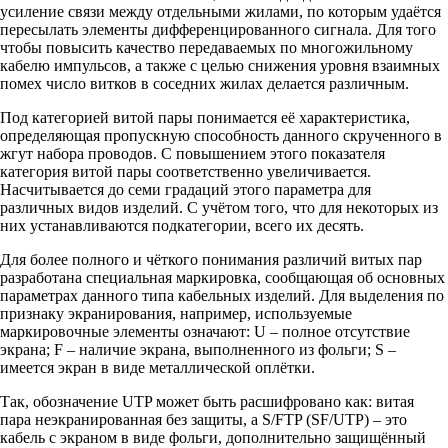
усиление связи между отдельными жилами, по которым удаётся
пересылать элементы дифференцированного сигнала. Для того
чтобы повысить качество передаваемых по многожильному
кабелю импульсов, а также с целью снижения уровня взаимных
помех число витков в соседних жилах делается различным.
Под категорией витой пары понимается её характеристика,
определяющая пропускную способность данного скрученного в
жгут набора проводов. С повышением этого показателя
категория витой пары соответственно увеличивается.
Насчитывается до семи градаций этого параметра для
различных видов изделий. С учётом того, что для некоторых из
них устанавливаются подкатегории, всего их десять.
Для более полного и чёткого понимания различий витых пар
разработана специальная маркировка, сообщающая об основных
параметрах данного типа кабельных изделий. Для выделения по
признаку экранирования, например, используемые
маркировочные элементы означают: U – полное отсутствие
экрана; F – наличие экрана, выполненного из фольги; S –
имеется экран в виде металлической оплётки.
Так, обозначение UTP может быть расшифровано как: витая
пара неэкранированная без защиты, а S/FTP (SF/UTP) – это
кабель с экраном в виде фольги, дополнительно защищённый