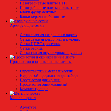
Пазогребневые плиты ПГП
Пазогребневые плиты силикатные
Блоки фундаментные
Блоки керамзитобетонные
Армирующие сетки
Сетка сварная кладочная в картах
Сетка сварная кладочная в рулонах
Сетка ЦПВС просечная
Сетка рабица
Сетка тканая штукатурная в рулонах
Профнастил и оцинкованные листы
Евроштакетник металлический
Недорогой профнастил для забора
Профнастил для крыши
Профнастил оцинкованный
Комплектующие
Металлопрокат
Арматура