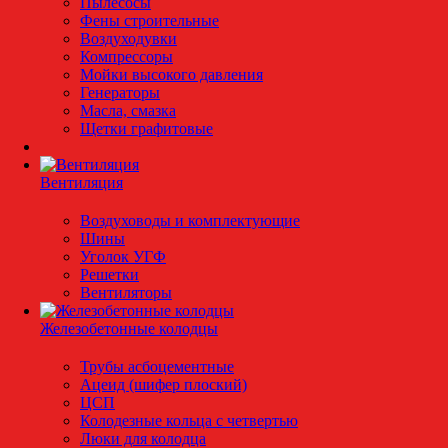
Пылесосы
Фены строительные
Воздуходувки
Компрессоры
Мойки высокого давления
Генераторы
Масла, смазка
Щетки графитовые
Вентиляция
Воздуховоды и комплектующие
Шины
Уголок УГФ
Решeтки
Вентиляторы
Железобетонные колодцы
Трубы асбоцементные
Ацеид (шифер плоский)
ЦСП
Колодезные кольца с четвертью
Люки для колодца