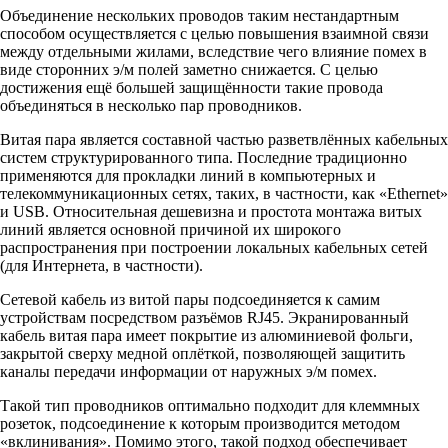
Объединение нескольких проводов таким нестандартным
способом осуществляется с целью повышения взаимной связи
между отдельными жилами, вследствие чего влияние помех в
виде сторонних э/м полей заметно снижается. С целью
достижения ещё большей защищённости такие провода
объединяться в несколько пар проводников.
Витая пара является составной частью разветвлённых кабельных
систем структурированного типа. Последние традиционно
применяются для прокладки линий в компьютерных и
телекоммуникационных сетях, таких, в частности, как «Ethernet»
и USB. Относительная дешевизна и простота монтажа витых
линий является основной причиной их широкого
распространения при построении локальных кабельных сетей
(для Интернета, в частности).
Сетевой кабель из витой пары подсоединяется к самим
устройствам посредством разъёмов RJ45. Экранированный
кабель витая пара имеет покрытие из алюминиевой фольги,
закрытой сверху медной оплёткой, позволяющей защитить
каналы передачи информации от наружных э/м помех.
Такой тип проводников оптимально подходит для клеммных
розеток, подсоединение к которым производится методом
«вклинивания». Помимо этого, такой подход обеспечивает