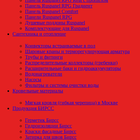
Панель Ruspanel RPG Real с пропилом
Панель Ruspanel RPG Градиент
Панель Ruspanel Comfort
Панели Ruspanel RPG
Душевые поддоны Ruspanel
Комплектующие для Ruspanel
Сантехника и отопление
Конвекторы встраиваемые в пол
Шаровые краны и терморегулирующая арматура
Трубы и фитинги
Распределительные коллекторы (гребенки)
Расширительные баки и гидроаккумуляторы
Водонагреватели
Насосы
Фильтры и системы очистки воды
Кровельные материалы
Мягкая кровля (гибкая черепица) в Москве
Продукция БИРСС
Герметик Бирсс
Гидроизоляции Бирсс
Краски фасадные Бирсс
Затирка для швов Бирсс