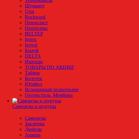
Технониколь
Шуманет
Ursa
Rockwool
Пенопласт
Пеноплекс
BELTEP
Isoroc
Izovol
Кнауф
DELTA
Изоспан
ТОВАРЫ ПО АКЦИИ
Тайвек
Колотек
Ютафол
Вспененный полиэтилен
Геотекстиль, Мембрна
Саморезы и шурупы
Саморезы
Заклепки
Дюбели
Анкера