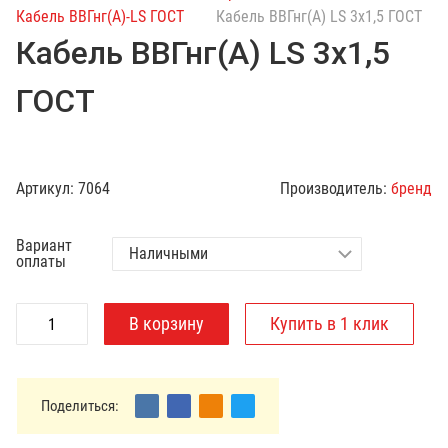
с
Кабель ВВГнг(А)-LS ГОСТ
Кабель ВВГнг(А) LS 3х1,5 ГОСТ
к
Кабель ВВГнг(А) LS 3х1,5
п
о
ГОСТ
к
а
т
а
Артикул:
7064
Производитель:
бренд
л
о
Вариант
г
оплаты
у
Поделиться: