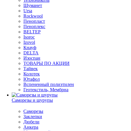
Технониколь
Шуманет
Ursa
Rockwool
Пенопласт
Пеноплекс
BELTEP
Isoroc
Izovol
Кнауф
DELTA
Изоспан
ТОВАРЫ ПО АКЦИИ
Тайвек
Колотек
Ютафол
Вспененный полиэтилен
Геотекстиль, Мембрна
Саморезы и шурупы
Саморезы
Заклепки
Дюбели
Анкера