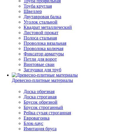
Труба профильная
Труба круглая
Швеллер
Двутавровая балка
Уголок стальной
Квадрат металлический
Листовой прокат
Полоса стальная
Проволока вязальная
Проволока колючая
Фиксатор арматуры
Петли для ворот
Винтовые сваи
Заглушки для труб
Древесно-плитные материалы
Доска обрезная
Доска строганая
Брусок обрезной
Брусок строганный
Рейка сухая строганная
Евровагонка
Блок-хаус
Имитация бруса