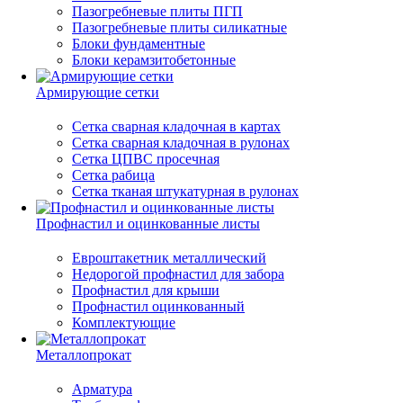
Пазогребневые плиты ПГП
Пазогребневые плиты силикатные
Блоки фундаментные
Блоки керамзитобетонные
Армирующие сетки
Сетка сварная кладочная в картах
Сетка сварная кладочная в рулонах
Сетка ЦПВС просечная
Сетка рабица
Сетка тканая штукатурная в рулонах
Профнастил и оцинкованные листы
Евроштакетник металлический
Недорогой профнастил для забора
Профнастил для крыши
Профнастил оцинкованный
Комплектующие
Металлопрокат
Арматура