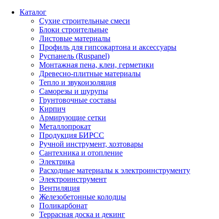
Каталог
Сухие строительные смеси
Блоки строительные
Листовые материалы
Профиль для гипсокартона и аксессуары
Руспанель (Ruspanel)
Монтажная пена, клеи, герметики
Древесно-плитные материалы
Тепло и звукоизоляция
Саморезы и шурупы
Грунтовочные составы
Кирпич
Армирующие сетки
Металлопрокат
Продукция БИРСС
Ручной инструмент, хозтовары
Сантехника и отопление
Электрика
Расходные материалы к электроинструменту
Электроинструмент
Вентиляция
Железобетонные колодцы
Поликарбонат
Террасная доска и декинг