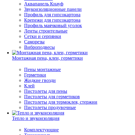
Аквапанель Кнауф
Звукоизоляционные панели
Профиль для гипсокартона
Крепежи для гипсокартона
Профиль маячковый уголок
Ленты строительные
Сетки и серпянки
Саморезы
Виброподвесы
Монтажная пена, клеи, герметики
Пены монтажные
Герметики
Жидкие гвозди
Клей
Пистолеты для пены
Пистолеты для герметиков
Пистолеты для термоклея, стержни
Пистолеты продувочные
Тепло и звукоизоляция
Комплектующие