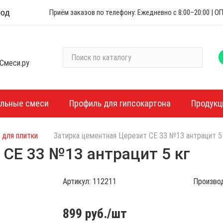
Приём заказов по телефону: Ежедневно с 8:00–20:00 |
род
П
Смеси.ру
о
и
с
к
ельные смеси
Профиль для гипсокартона
Продукц
п
о
 для плитки
Затирка цементная Церезит CE 33 №13 антрацит 5
к
а
CE 33 №13 антрацит 5 кг
т
а
Артикул:
112211
Произво
л
о
г
899
руб./шт
у