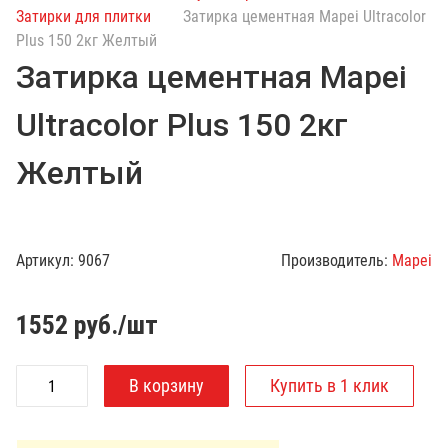
с
Затирки для плитки
Затирка цементная Mapei Ultracolor
к
Plus 150 2кг Желтый
п
Затирка цементная Mapei
о
к
Ultracolor Plus 150 2кг
а
т
Желтый
а
л
о
г
Артикул:
9067
Производитель:
Mapei
у
1552
руб./шт