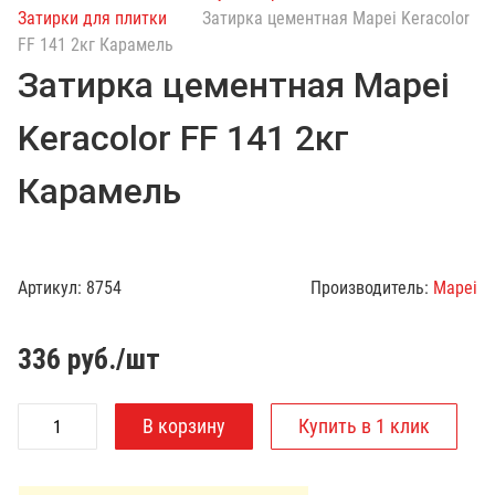
с
Затирки для плитки
Затирка цементная Mapei Keracolor
к
FF 141 2кг Карамель
п
Затирка цементная Mapei
о
к
Keracolor FF 141 2кг
а
т
Карамель
а
л
о
г
Артикул:
8754
Производитель:
Mapei
у
336
руб./шт