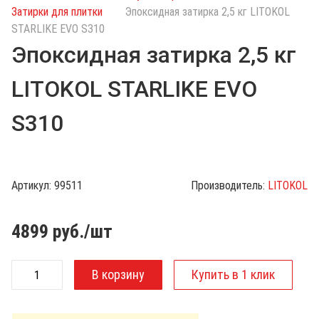
с
Затирки для плитки
Эпоксидная затирка 2,5 кг LITOKOL
к
STARLIKE EVO S310
п
Эпоксидная затирка 2,5 кг
о
к
LITOKOL STARLIKE EVO
а
т
S310
а
л
о
г
Артикул:
99511
Производитель:
LITOKOL
у
4899
руб./шт