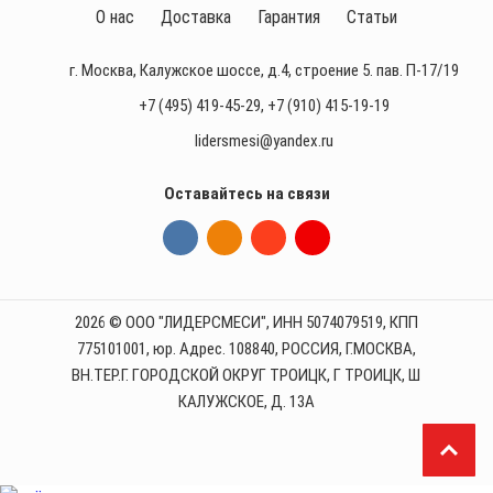
О нас
Доставка
Гарантия
Статьи
г. Москва, Калужское шоссе, д.4, строение 5. пав. П-17/19
+7 (495) 419-45-29
,
+7 (910) 415-19-19
lidersmesi@yandex.ru
Оставайтесь на связи
2026 © ООО "ЛИДЕРСМЕСИ", ИНН 5074079519, КПП
775101001, юр. Адрес. 108840, РОССИЯ, Г.МОСКВА,
ВН.ТЕР.Г. ГОРОДСКОЙ ОКРУГ ТРОИЦК, Г ТРОИЦК, Ш
КАЛУЖСКОЕ, Д. 13А
П
р