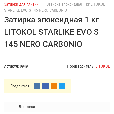
с
Затирки для плитки
Затирка эпоксидная 1 кг LITOKOL
к
STARLIKE EVO S 145 NERO CARBONIO
п
Затирка эпоксидная 1 кг
о
к
LITOKOL STARLIKE EVO S
а
т
145 NERO CARBONIO
а
л
о
г
Артикул:
0949
Производитель:
LITOKOL
у
Поделиться:
Доставка