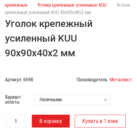
с
крепежные
Уголки крепежные усиленные KUU
Уголок
к
крепежный усиленный KUU 90х90х40х2 мм
п
Уголок крепежный
о
к
усиленный KUU
а
т
90х90х40х2 мм
а
л
о
г
Артикул:
6698
Производитель:
Металлист
у
Вариант
оплаты