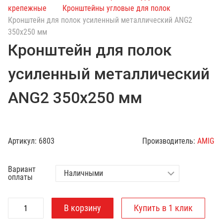
с
крепежные
Кронштейны угловые для полок
к
Кронштейн для полок усиленный металлический ANG2
п
350х250 мм
о
Кронштейн для полок
к
а
усиленный металлический
т
а
ANG2 350х250 мм
л
о
г
у
Артикул:
6803
Производитель:
AMIG
Вариант
оплаты