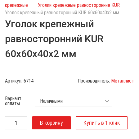
с
крепежные
Уголки крепежные равносторонние KUR
к
Уголок крепежный равносторонний KUR 60х60х40х2 мм
п
Уголок крепежный
о
к
равносторонний KUR
а
т
60х60х40х2 мм
а
л
о
г
Артикул:
6714
Производитель:
Металлист
у
Вариант
оплаты