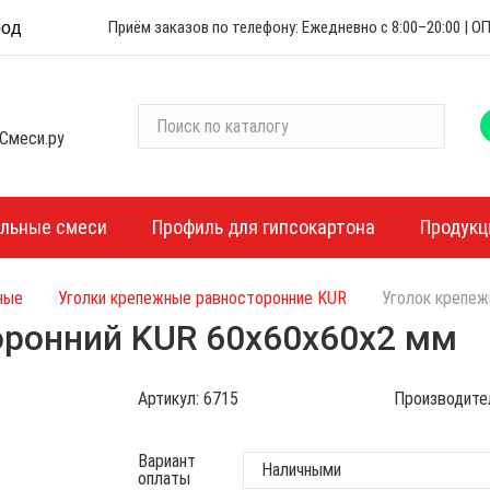
Приём заказов по телефону: Ежедневно с 8:00–20:00 |
род
П
Смеси.ру
о
и
с
к
ельные смеси
Профиль для гипсокартона
Продукц
п
о
ные
Уголки крепежные равносторонние KUR
Уголок крепеж
к
а
оронний KUR 60х60х60х2 мм
т
а
Артикул:
6715
Производите
л
о
г
Вариант
оплаты
у