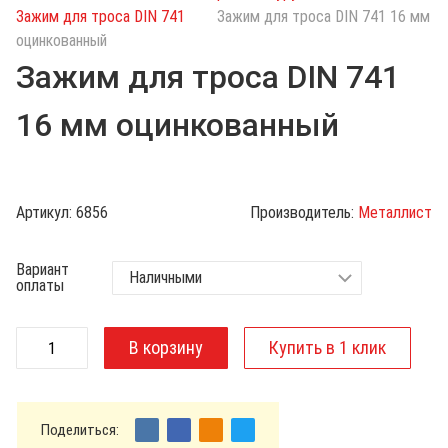
с
Зажим для троса DIN 741
Зажим для троса DIN 741 16 мм
к
оцинкованный
п
Зажим для троса DIN 741
о
к
16 мм оцинкованный
а
т
а
л
Артикул:
6856
Производитель:
Металлист
о
г
Вариант
у
оплаты
Поделиться: