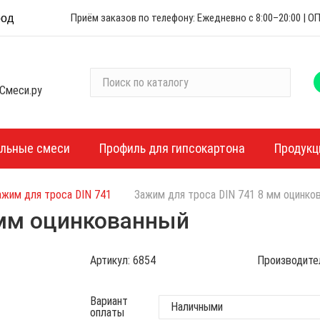
Приём заказов по телефону: Ежедневно с 8:00–20:00 |
род
П
Смеси.ру
о
и
с
к
ельные смеси
Профиль для гипсокартона
Продукц
п
о
ажим для троса DIN 741
Зажим для троса DIN 741 8 мм оцинко
к
а
 мм оцинкованный
т
а
Артикул:
6854
Производите
л
о
г
Вариант
оплаты
у