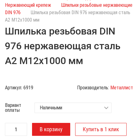
с
Нержавеющий крепеж
Шпильки резьбовые нержавеющие
к
DIN 976
Шпилька резьбовая DIN 976 нержавеющая сталь
п
А2 М12х1000 мм
о
Шпилька резьбовая DIN
к
а
976 нержавеющая сталь
т
а
А2 М12х1000 мм
л
о
г
у
Артикул:
6919
Производитель:
Металлист
Вариант
оплаты