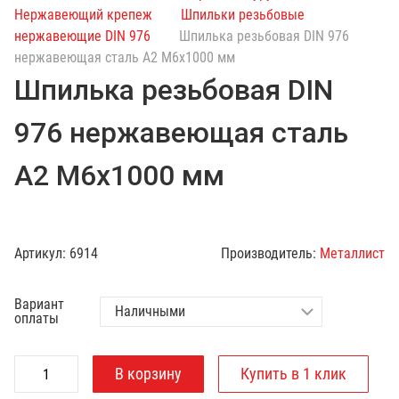
с
Нержавеющий крепеж
Шпильки резьбовые
к
нержавеющие DIN 976
Шпилька резьбовая DIN 976
п
нержавеющая сталь А2 М6х1000 мм
о
Шпилька резьбовая DIN
к
а
976 нержавеющая сталь
т
а
А2 М6х1000 мм
л
о
г
у
Артикул:
6914
Производитель:
Металлист
Вариант
оплаты