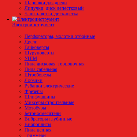
Шарошки для дрели
Липучки, диск лепестковый
Чашка-щетка, диск-щетка
Электроинструмент
Перфораторы, молотки отбойные
Дрели
Гайковерты
Шуруповерты
УШМ
Пила дисковая, торцовочная
Пила сабельная
Штроборезы
Лобзики
Рубанки электрические
Фрезеры
Шлифмашины
Миксеры строительные
Мотобуры
Бетоносмесители
Вибраторы глубинные
Виброплиты
Пила цепная
Триммеры