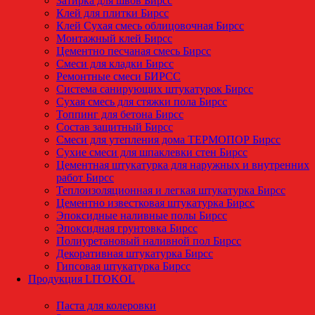
Затирка для швов Бирсс
Клей для плитки Бирсс
Клей Сухая смесь облицовочная Бирсс
Монтажный клей Бирсс
Цементно песчаная смесь Бирсс
Смеси для кладки Бирсс
Ремонтные смеси БИРСС
Система санирующих штукатурок Бирсс
Сухая смесь для стяжки пола Бирсс
Топпинг для бетона Бирсс
Состав защитный Бирсс
Смеси для утепления дома ТЕРМОПОР Бирсс
Сухие смеси для шпаклевки стен Бирсс
Цементная штукатурка для наружных и внутренних
работ Бирсс
Теплоизоляционная и легкая штукатурка Бирсс
Цементно известковая штукатурка Бирсс
Эпоксидные наливные полы Бирсс
Эпоксидная грунтовка Бирсс
Полиуретановый наливной пол Бирсс
Декоративная штукатурка Бирсс
Гипсовая штукатурка Бирсс
Продукция LITOKOL
Паста для колеровки