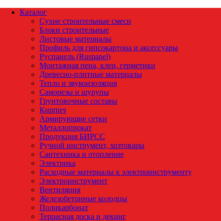
Каталог
Сухие строительные смеси
Блоки строительные
Листовые материалы
Профиль для гипсокартона и аксессуары
Руспанель (Ruspanel)
Монтажная пена, клеи, герметики
Древесно-плитные материалы
Тепло и звукоизоляция
Саморезы и шурупы
Грунтовочные составы
Кирпич
Армирующие сетки
Металлопрокат
Продукция БИРСС
Ручной инструмент, хозтовары
Сантехника и отопление
Электрика
Расходные материалы к электроинструменту
Электроинструмент
Вентиляция
Железобетонные колодцы
Поликарбонат
Террасная доска и декинг