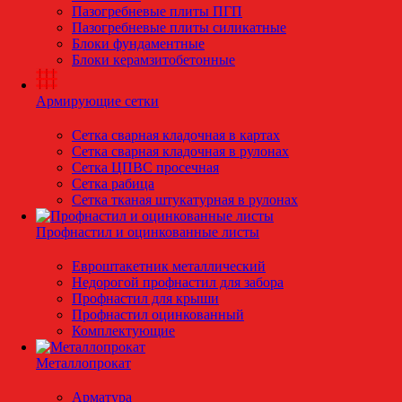
Пазогребневые плиты ПГП
Пазогребневые плиты силикатные
Блоки фундаментные
Блоки керамзитобетонные
Армирующие сетки
Сетка сварная кладочная в картах
Сетка сварная кладочная в рулонах
Сетка ЦПВС просечная
Сетка рабица
Сетка тканая штукатурная в рулонах
Профнастил и оцинкованные листы
Евроштакетник металлический
Недорогой профнастил для забора
Профнастил для крыши
Профнастил оцинкованный
Комплектующие
Металлопрокат
Арматура