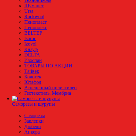
Технониколь
Шуманет
Ursa
Rockwool
Пенопласт
Пеноплекс
BELTEP
Isoroc
Izovol
Кнауф
DELTA
Изоспан
ТОВАРЫ ПО АКЦИИ
Тайвек
Колотек
Ютафол
Вспененный полиэтилен
Геотекстиль, Мембрна
Саморезы и шурупы
Саморезы
Заклепки
Дюбели
Анкера