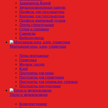
Аквапанель Кнауф
Звукоизоляционные панели
Профиль для гипсокартона
Крепежи для гипсокартона
Профиль маячковый уголок
Ленты строительные
Сетки и серпянки
Саморезы
Виброподвесы
Монтажная пена, клеи, герметики
Пены монтажные
Герметики
Жидкие гвозди
Клей
Пистолеты для пены
Пистолеты для герметиков
Пистолеты для термоклея, стержни
Пистолеты продувочные
Тепло и звукоизоляция
Комплектующие