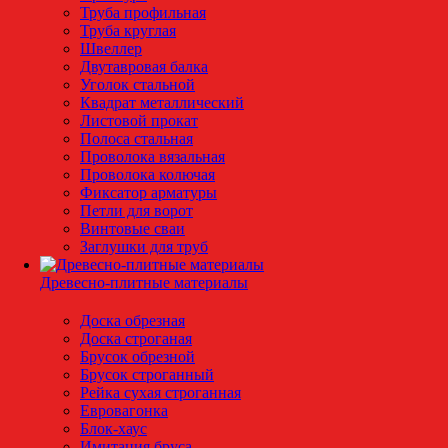
Труба профильная
Труба круглая
Швеллер
Двутавровая балка
Уголок стальной
Квадрат металлический
Листовой прокат
Полоса стальная
Проволока вязальная
Проволока колючая
Фиксатор арматуры
Петли для ворот
Винтовые сваи
Заглушки для труб
Древесно-плитные материалы
Доска обрезная
Доска строганая
Брусок обрезной
Брусок строганный
Рейка сухая строганная
Евровагонка
Блок-хаус
Имитация бруса