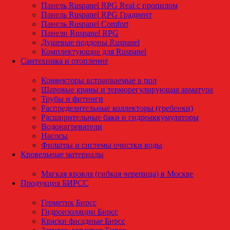
Панель Ruspanel RPG Real с пропилом
Панель Ruspanel RPG Градиент
Панель Ruspanel Comfort
Панели Ruspanel RPG
Душевые поддоны Ruspanel
Комплектующие для Ruspanel
Сантехника и отопление
Конвекторы встраиваемые в пол
Шаровые краны и терморегулирующая арматура
Трубы и фитинги
Распределительные коллекторы (гребенки)
Расширительные баки и гидроаккумуляторы
Водонагреватели
Насосы
Фильтры и системы очистки воды
Кровельные материалы
Мягкая кровля (гибкая черепица) в Москве
Продукция БИРСС
Герметик Бирсс
Гидроизоляции Бирсс
Краски фасадные Бирсс