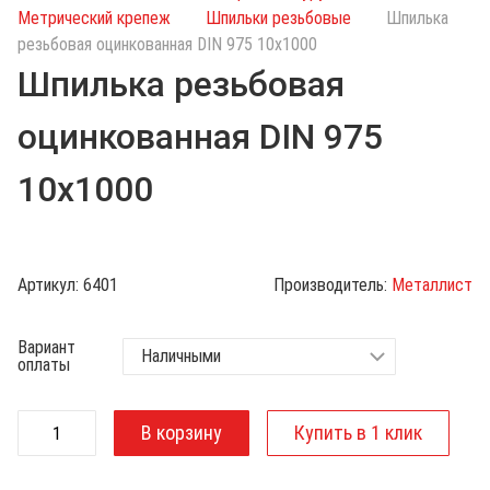
с
Метрический крепеж
Шпильки резьбовые
Шпилька
к
резьбовая оцинкованная DIN 975 10х1000
п
Шпилька резьбовая
о
к
оцинкованная DIN 975
а
т
10х1000
а
л
о
г
Артикул:
6401
Производитель:
Металлист
у
Вариант
оплаты