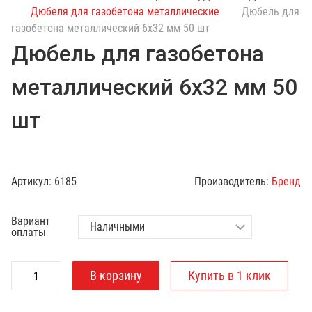
с
Дюбеля для газобетона металлические
Дюбель для
к
газобетона металлический 6х32 мм 50 шт
п
Дюбель для газобетона
о
к
металлический 6х32 мм 50
а
т
шт
а
л
о
г
Артикул:
6185
Производитель:
Бренд
у
Вариант
оплаты