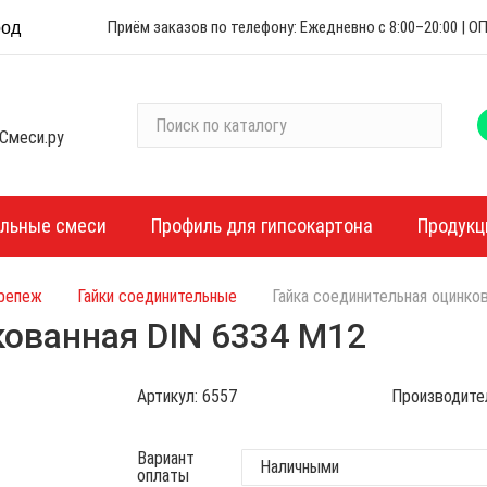
Приём заказов по телефону: Ежедневно с 8:00–20:00 |
род
П
Смеси.ру
о
и
с
к
ельные смеси
Профиль для гипсокартона
Продукц
п
о
крепеж
Гайки соединительные
Гайка соединительная оцинко
к
а
кованная DIN 6334 М12
т
а
Артикул:
6557
Производите
л
о
г
Вариант
оплаты
у