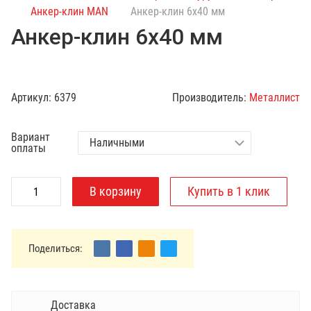
с
Анкер-клин MAN
Анкер-клин 6x40 мм
к
Анкер-клин 6x40 мм
п
о
к
а
Артикул:
6379
Производитель:
Металлист
т
а
Вариант
л
оплаты
о
г
у
Поделиться:
Доставка