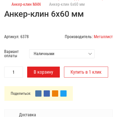
с
Анкер-клин MAN
Анкер-клин 6х60 мм
к
Анкер-клин 6х60 мм
п
о
к
а
Артикул:
6378
Производитель:
Металлист
т
а
Вариант
л
оплаты
о
г
у
Поделиться:
Доставка