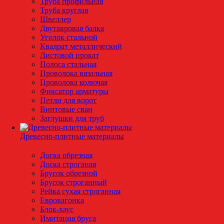
Труба профильная
Труба круглая
Швеллер
Двутавровая балка
Уголок стальной
Квадрат металлический
Листовой прокат
Полоса стальная
Проволока вязальная
Проволока колючая
Фиксатор арматуры
Петли для ворот
Винтовые сваи
Заглушки для труб
Древесно-плитные материалы
Доска обрезная
Доска строганая
Брусок обрезной
Брусок строганный
Рейка сухая строганная
Евровагонка
Блок-хаус
Имитация бруса