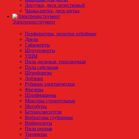
Липучки, диск лепестковый
Чашка-щетка, диск-щетка
Электроинструмент
Перфораторы, молотки отбойные
Дрели
Гайковерты
Шуруповерты
УШМ
Пила дисковая, торцовочная
Пила сабельная
Штроборезы
Лобзики
Рубанки электрические
Фрезеры
Шлифмашины
Миксеры строительные
Мотобуры
Бетоносмесители
Вибраторы глубинные
Виброплиты
Пила цепная
Триммеры