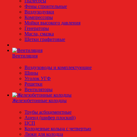
Пылесосы
Фены строительные
Воздуходувки
Компрессоры
Мойки высокого давления
Генераторы
Масла, смазка
Щетки графитовые
Вентиляция
Воздуховоды и комплектующие
Шины
Уголок УГФ
Решeтки
Вентиляторы
Железобетонные колодцы
Трубы асбоцементные
Ацеид (шифер плоский)
ЦСП
Колодезные кольца с четвертью
Люки для колодца