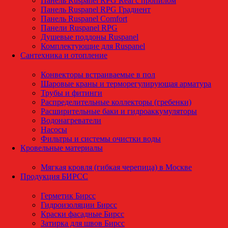
Панель Ruspanel RPG Real с пропилом
Панель Ruspanel RPG Градиент
Панель Ruspanel Comfort
Панели Ruspanel RPG
Душевые поддоны Ruspanel
Комплектующие для Ruspanel
Сантехника и отопление
Конвекторы встраиваемые в пол
Шаровые краны и терморегулирующая арматура
Трубы и фитинги
Распределительные коллекторы (гребенки)
Расширительные баки и гидроаккумуляторы
Водонагреватели
Насосы
Фильтры и системы очистки воды
Кровельные материалы
Мягкая кровля (гибкая черепица) в Москве
Продукция БИРСС
Герметик Бирсс
Гидроизоляции Бирсс
Краски фасадные Бирсс
Затирка для швов Бирсс