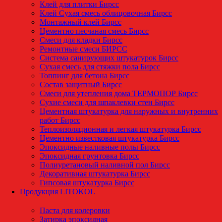
Клей для плитки Бирсс
Клей Сухая смесь облицовочная Бирсс
Монтажный клей Бирсс
Цементно песчаная смесь Бирсс
Смеси для кладки Бирсс
Ремонтные смеси БИРСС
Система санирующих штукатурок Бирсс
Сухая смесь для стяжки пола Бирсс
Топпинг для бетона Бирсс
Состав защитный Бирсс
Смеси для утепления дома ТЕРМОПОР Бирсс
Сухие смеси для шпаклевки стен Бирсс
Цементная штукатурка для наружных и внутренних
работ Бирсс
Теплоизоляционная и легкая штукатурка Бирсс
Цементно известковая штукатурка Бирсс
Эпоксидные наливные полы Бирсс
Эпоксидная грунтовка Бирсс
Полиуретановый наливной пол Бирсс
Декоративная штукатурка Бирсс
Гипсовая штукатурка Бирсс
Продукция LITOKOL
Паста для колеровки
Затирка эпоксидная