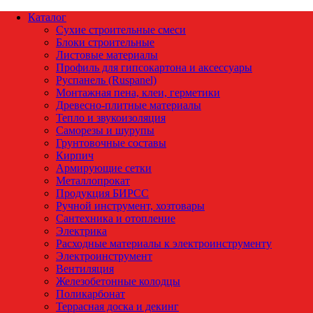
Каталог
Сухие строительные смеси
Блоки строительные
Листовые материалы
Профиль для гипсокартона и аксессуары
Руспанель (Ruspanel)
Монтажная пена, клеи, герметики
Древесно-плитные материалы
Тепло и звукоизоляция
Саморезы и шурупы
Грунтовочные составы
Кирпич
Армирующие сетки
Металлопрокат
Продукция БИРСС
Ручной инструмент, хозтовары
Сантехника и отопление
Электрика
Расходные материалы к электроинструменту
Электроинструмент
Вентиляция
Железобетонные колодцы
Поликарбонат
Террасная доска и декинг