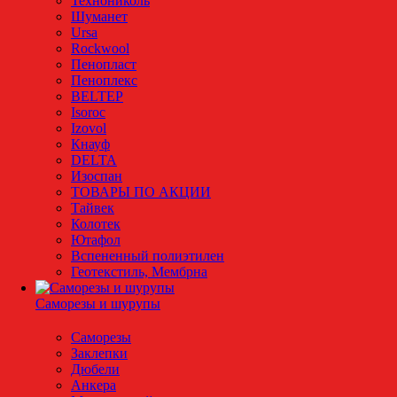
Технониколь
Шуманет
Ursa
Rockwool
Пенопласт
Пеноплекс
BELTEP
Isoroc
Izovol
Кнауф
DELTA
Изоспан
ТОВАРЫ ПО АКЦИИ
Тайвек
Колотек
Ютафол
Вспененный полиэтилен
Геотекстиль, Мембрна
Саморезы и шурупы
Саморезы
Заклепки
Дюбели
Анкера