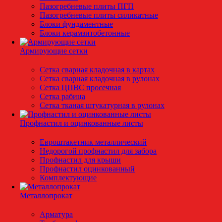
Пазогребневые плиты ПГП
Пазогребневые плиты силикатные
Блоки фундаментные
Блоки керамзитобетонные
Армирующие сетки
Сетка сварная кладочная в картах
Сетка сварная кладочная в рулонах
Сетка ЦПВС просечная
Сетка рабица
Сетка тканая штукатурная в рулонах
Профнастил и оцинкованные листы
Евроштакетник металлический
Недорогой профнастил для забора
Профнастил для крыши
Профнастил оцинкованный
Комплектующие
Металлопрокат
Арматура