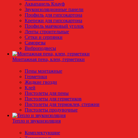
Аквапанель Кнауф
Звукоизоляционные панели
Профиль для гипсокартона
Крепежи для гипсокартона
Профиль маячковый уголок
Ленты строительные
Сетки и серпянки
Саморезы
Виброподвесы
Монтажная пена, клеи, герметики
Пены монтажные
Герметики
Жидкие гвозди
Клей
Пистолеты для пены
Пистолеты для герметиков
Пистолеты для термоклея, стержни
Пистолеты продувочные
Тепло и звукоизоляция
Комплектующие