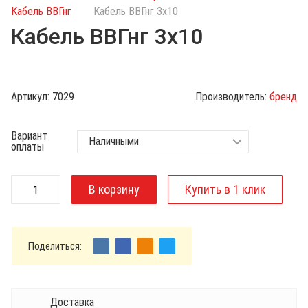
с
Кабель ВВГнг
Кабель ВВГнг 3х10
к
Кабель ВВГнг 3х10
п
о
к
а
Артикул:
7029
Производитель:
бренд
т
а
Вариант
л
оплаты
о
г
у
Поделиться:
Доставка