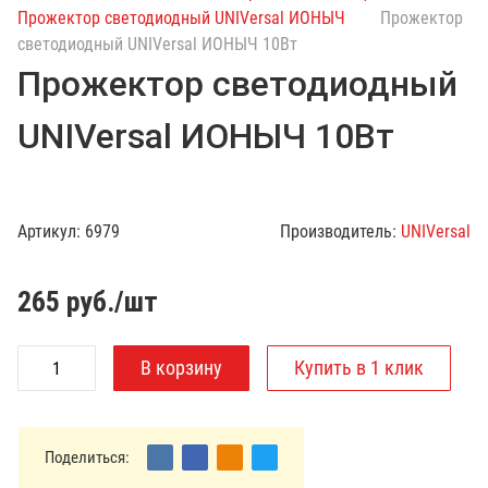
с
Прожектор светодиодный UNIVersal ИОНЫЧ
Прожектор
к
светодиодный UNIVersal ИОНЫЧ 10Вт
п
Прожектор светодиодный
о
к
UNIVersal ИОНЫЧ 10Вт
а
т
а
л
Артикул:
6979
Производитель:
UNIVersal
о
г
у
265
руб./шт
Поделиться: