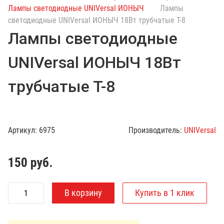
с
Лампы светодиодные UNIVersal ИОНЫЧ
Лампы
к
светодиодные UNIVersal ИОНЫЧ 18Вт трубчатые Т-8
п
Лампы светодиодные
о
к
UNIVersal ИОНЫЧ 18Вт
а
т
трубчатые Т-8
а
л
о
г
Артикул:
6975
Производитель:
UNIVersal
у
150
руб.