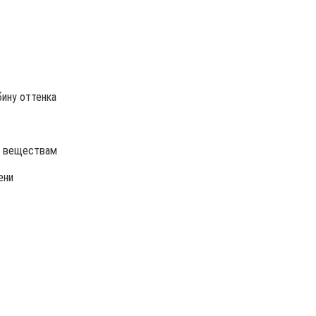
бину оттенка
м веществам
ени