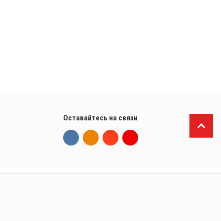
Оставайтесь на связи
П
р
и