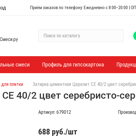
Приём заказов по телефону: Ежедневно с 8:00–20:00 |
род
П
Смеси.ру
о
и
с
к
ельные смеси
Профиль для гипсокартона
Продукц
п
о
к
 для плитки
Затирка цементная Церезит CE 40/2 цвет серебри
а
CE 40/2 цвет серебристо-сер
т
а
Артикул:
679012
Произво
л
о
г
688
руб./шт
у