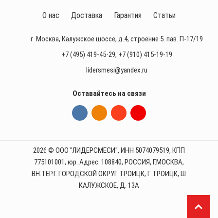
О нас
Доставка
Гарантия
Статьи
г. Москва, Калужское шоссе, д.4, строение 5. пав. П-17/19
+7 (495) 419-45-29
,
+7 (910) 415-19-19
lidersmesi@yandex.ru
Оставайтесь на связи
2026 © ООО "ЛИДЕРСМЕСИ", ИНН 5074079519, КПП
775101001, юр. Адрес. 108840, РОССИЯ, Г.МОСКВА,
ВН.ТЕР.Г. ГОРОДСКОЙ ОКРУГ ТРОИЦК, Г ТРОИЦК, Ш
КАЛУЖСКОЕ, Д. 13А
П
р