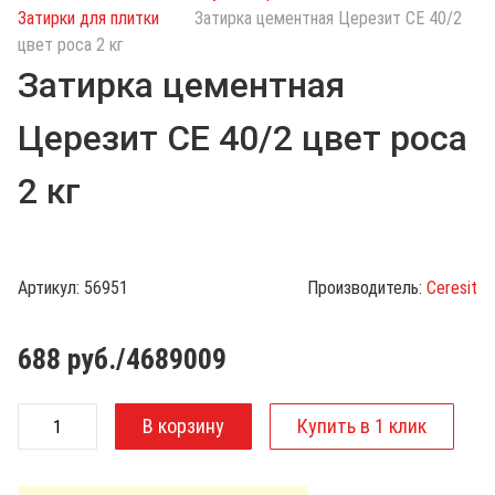
с
Затирки для плитки
Затирка цементная Церезит CE 40/2
к
цвет роса 2 кг
п
Затирка цементная
о
к
Церезит CE 40/2 цвет роса
а
т
2 кг
а
л
о
г
Артикул:
56951
Производитель:
Ceresit
у
688
руб./4689009