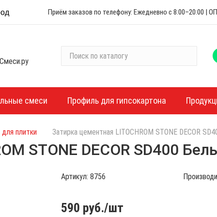
Приём заказов по телефону: Ежедневно с 8:00–20:00 |
род
П
Смеси.ру
о
и
с
к
ельные смеси
Профиль для гипсокартона
Продукц
п
о
 для плитки
Затирка цементная LITOCHROM STONE DECOR SD40
к
а
ROM STONE DECOR SD400 Белы
т
а
Артикул:
8756
Производи
л
о
г
590
руб./шт
у