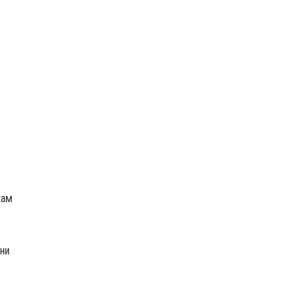
кам
ни