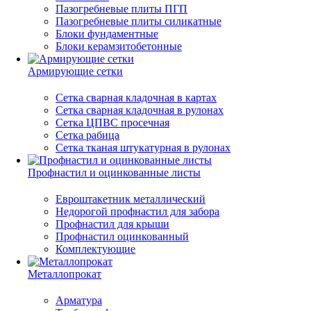
Пазогребневые плиты ПГП
Пазогребневые плиты силикатные
Блоки фундаментные
Блоки керамзитобетонные
Армирующие сетки
Сетка сварная кладочная в картах
Сетка сварная кладочная в рулонах
Сетка ЦПВС просечная
Сетка рабица
Сетка тканая штукатурная в рулонах
Профнастил и оцинкованные листы
Евроштакетник металлический
Недорогой профнастил для забора
Профнастил для крыши
Профнастил оцинкованный
Комплектующие
Металлопрокат
Арматура