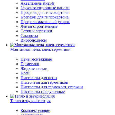
Аквапанель Кнауф
Звукоизоляционные панели
Профиль для гипсокартона
Крепежи для гипсокартона
Профиль маячковый уголок
Ленты строительные
Сетки и серпянки
Саморезы
Виброподвесы
Монтажная пена, клеи, герметики
Пены монтажные
Герметики
Жидкие гвозди
Клей
Пистолеты для пены
Пистолеты для герметиков
Пистолеты для термоклея, стержни
Пистолеты продувочные
Тепло и звукоизоляция
Комплектующие