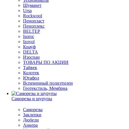
Технониколь
Шуманет
Ursa
Rockwool
Пенопласт
Пеноплекс
BELTEP
Isoroc
Izovol
Кнауф
DELTA
Изоспан
ТОВАРЫ ПО АКЦИИ
Тайвек
Колотек
Ютафол
Вспененный полиэтилен
Геотекстиль, Мембрна
Саморезы и шурупы
Саморезы
Заклепки
Дюбели
Анкера