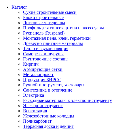
Каталог
Сухие строительные смеси
Блоки строительные
Листовые материалы
Профиль для гипсокартона и аксессуары
Руспанель (Ruspanel)
Монтажная пена, клеи, герметики
Древесно-плитные материалы
Тепло и звукоизоляция
Саморезы и шурупы
Грунтовочные составы
Кирпич
Армирующие сетки
Металлопрокат
Продукция БИРСС
Ручной инструмент, хозтовары
Сантехника и отопление
Электрика
Расходные материалы к электроинструменту
Электроинструмент
Вентиляция
Железобетонные колодцы
Поликарбонат
Террасная доска и декинг