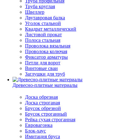
Труба профильная
Труба круглая
Швеллер
Двутавровая балка
Уголок стальной
Квадрат металлический
Листовой прокат
Полоса стальная
Проволока вязальная
Проволока колючая
Фиксатор арматуры
Петли для ворот
Винтовые сваи
Заглушки для труб
Древесно-плитные материалы
Доска обрезная
Доска строганая
Брусок обрезной
Брусок строганный
Рейка сухая строганная
Евровагонка
Блок-хаус
Имитация бруса