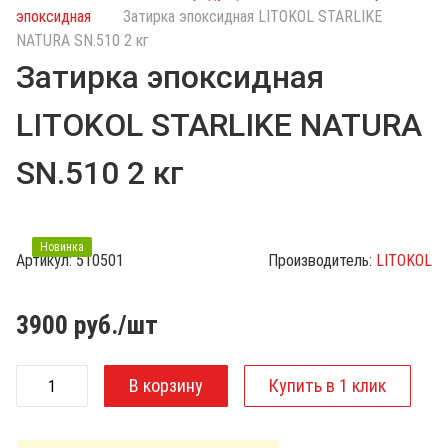
с
эпоксидная
Затирка эпоксидная LITOKOL STARLIKE
к
NATURA SN.510 2 кг
п
Затирка эпоксидная
о
к
LITOKOL STARLIKE NATURA
а
т
SN.510 2 кг
а
л
о
г
Новинка
Артикул:
510501
Производитель:
LITOKOL
у
3900
руб./шт