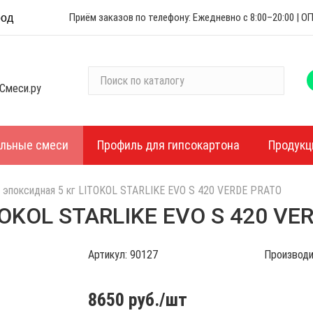
Приём заказов по телефону: Ежедневно с 8:00–20:00 |
род
П
Смеси.ру
о
и
с
к
ельные смеси
Профиль для гипсокартона
Продукц
п
о
 эпоксидная 5 кг LITOKOL STARLIKE EVO S 420 VERDE PRATO
к
а
TOKOL STARLIKE EVO S 420 VE
т
а
Артикул:
90127
Производи
л
о
г
8650
руб./шт
у