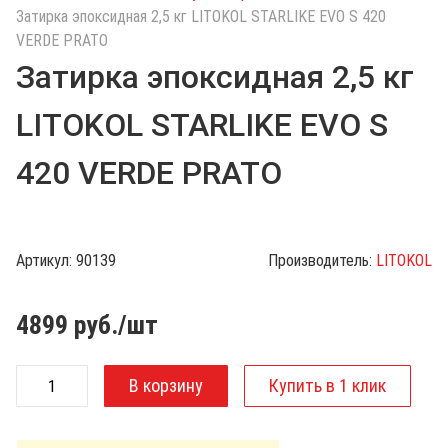
с
Затирка эпоксидная 2,5 кг LITOKOL STARLIKE EVO S 420
к
VERDE PRATO
п
Затирка эпоксидная 2,5 кг
о
к
LITOKOL STARLIKE EVO S
а
т
420 VERDE PRATO
а
л
о
г
Артикул:
90139
Производитель:
LITOKOL
у
4899
руб./шт