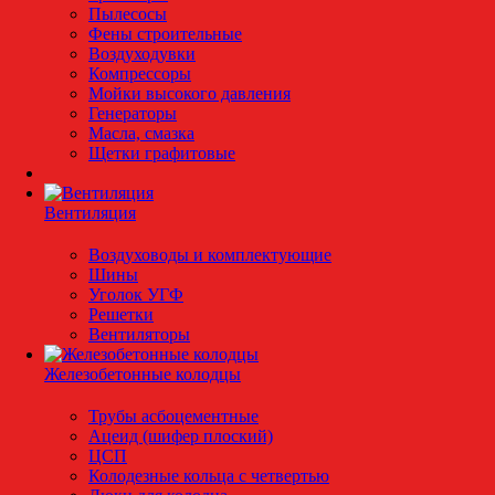
Пылесосы
Фены строительные
Воздуходувки
Компрессоры
Мойки высокого давления
Генераторы
Масла, смазка
Щетки графитовые
Вентиляция
Воздуховоды и комплектующие
Шины
Уголок УГФ
Решeтки
Вентиляторы
Железобетонные колодцы
Трубы асбоцементные
Ацеид (шифер плоский)
ЦСП
Колодезные кольца с четвертью