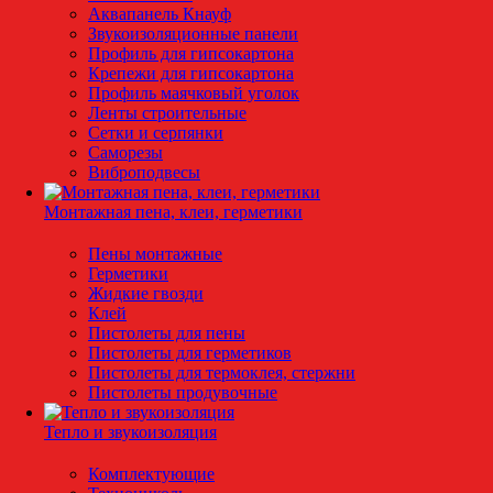
Аквапанель Кнауф
Звукоизоляционные панели
Профиль для гипсокартона
Крепежи для гипсокартона
Профиль маячковый уголок
Ленты строительные
Сетки и серпянки
Саморезы
Виброподвесы
Монтажная пена, клеи, герметики
Пены монтажные
Герметики
Жидкие гвозди
Клей
Пистолеты для пены
Пистолеты для герметиков
Пистолеты для термоклея, стержни
Пистолеты продувочные
Тепло и звукоизоляция
Комплектующие