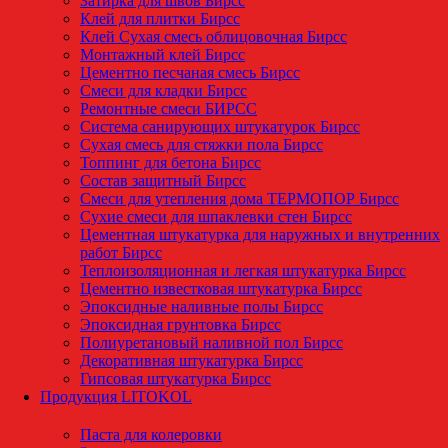
Затирка для швов Бирсс
Клей для плитки Бирсс
Клей Сухая смесь облицовочная Бирсс
Монтажный клей Бирсс
Цементно песчаная смесь Бирсс
Смеси для кладки Бирсс
Ремонтные смеси БИРСС
Система санирующих штукатурок Бирсс
Сухая смесь для стяжки пола Бирсс
Топпинг для бетона Бирсс
Состав защитный Бирсс
Смеси для утепления дома ТЕРМОПОР Бирсс
Сухие смеси для шпаклевки стен Бирсс
Цементная штукатурка для наружных и внутренних
работ Бирсс
Теплоизоляционная и легкая штукатурка Бирсс
Цементно известковая штукатурка Бирсс
Эпоксидные наливные полы Бирсс
Эпоксидная грунтовка Бирсс
Полиуретановый наливной пол Бирсс
Декоративная штукатурка Бирсс
Гипсовая штукатурка Бирсс
Продукция LITOKOL
Паста для колеровки