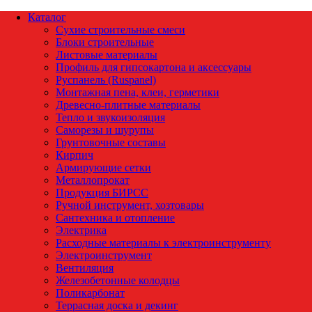
Каталог
Сухие строительные смеси
Блоки строительные
Листовые материалы
Профиль для гипсокартона и аксессуары
Руспанель (Ruspanel)
Монтажная пена, клеи, герметики
Древесно-плитные материалы
Тепло и звукоизоляция
Саморезы и шурупы
Грунтовочные составы
Кирпич
Армирующие сетки
Металлопрокат
Продукция БИРСС
Ручной инструмент, хозтовары
Сантехника и отопление
Электрика
Расходные материалы к электроинструменту
Электроинструмент
Вентиляция
Железобетонные колодцы
Поликарбонат
Террасная доска и декинг