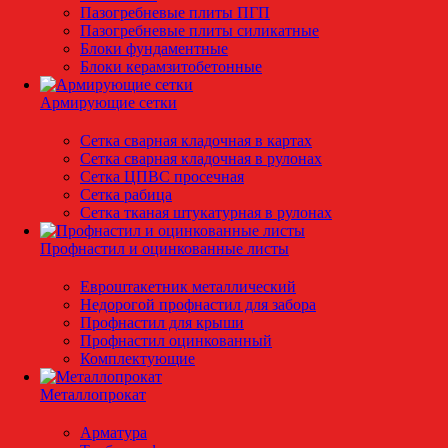
Пазогребневые плиты ПГП
Пазогребневые плиты силикатные
Блоки фундаментные
Блоки керамзитобетонные
Армирующие сетки
Сетка сварная кладочная в картах
Сетка сварная кладочная в рулонах
Сетка ЦПВС просечная
Сетка рабица
Сетка тканая штукатурная в рулонах
Профнастил и оцинкованные листы
Евроштакетник металлический
Недорогой профнастил для забора
Профнастил для крыши
Профнастил оцинкованный
Комплектующие
Металлопрокат
Арматура