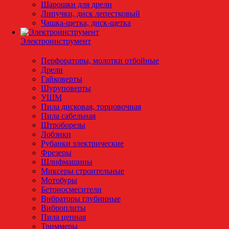
Шарошки для дрели
Липучки, диск лепестковый
Чашка-щетка, диск-щетка
Электроинструмент
Перфораторы, молотки отбойные
Дрели
Гайковерты
Шуруповерты
УШМ
Пила дисковая, торцовочная
Пила сабельная
Штроборезы
Лобзики
Рубанки электрические
Фрезеры
Шлифмашины
Миксеры строительные
Мотобуры
Бетоносмесители
Вибраторы глубинные
Виброплиты
Пила цепная
Триммеры