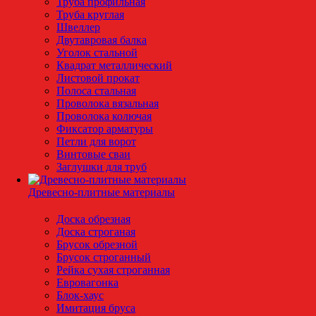
Труба профильная
Труба круглая
Швеллер
Двутавровая балка
Уголок стальной
Квадрат металлический
Листовой прокат
Полоса стальная
Проволока вязальная
Проволока колючая
Фиксатор арматуры
Петли для ворот
Винтовые сваи
Заглушки для труб
Древесно-плитные материалы
Доска обрезная
Доска строганая
Брусок обрезной
Брусок строганный
Рейка сухая строганная
Евровагонка
Блок-хаус
Имитация бруса