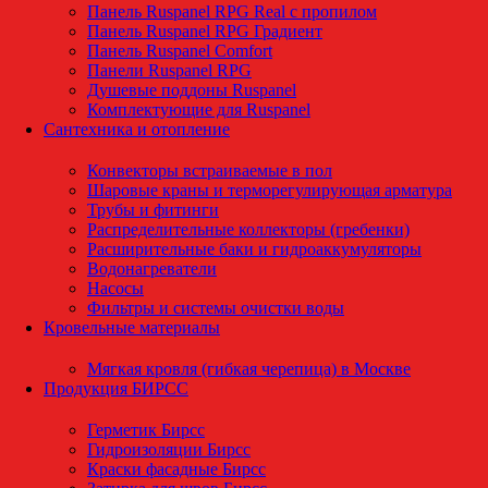
Панель Ruspanel RPG Real с пропилом
Панель Ruspanel RPG Градиент
Панель Ruspanel Comfort
Панели Ruspanel RPG
Душевые поддоны Ruspanel
Комплектующие для Ruspanel
Сантехника и отопление
Конвекторы встраиваемые в пол
Шаровые краны и терморегулирующая арматура
Трубы и фитинги
Распределительные коллекторы (гребенки)
Расширительные баки и гидроаккумуляторы
Водонагреватели
Насосы
Фильтры и системы очистки воды
Кровельные материалы
Мягкая кровля (гибкая черепица) в Москве
Продукция БИРСС
Герметик Бирсс
Гидроизоляции Бирсс
Краски фасадные Бирсс