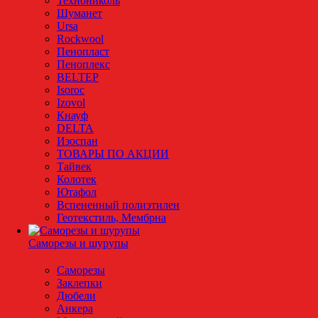
Технониколь
Шуманет
Ursa
Rockwool
Пенопласт
Пеноплекс
BELTEP
Isoroc
Izovol
Кнауф
DELTA
Изоспан
ТОВАРЫ ПО АКЦИИ
Тайвек
Колотек
Ютафол
Вспененный полиэтилен
Геотекстиль, Мембрна
Саморезы и шурупы
Саморезы
Заклепки
Дюбели
Анкера