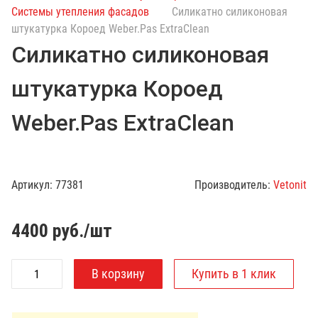
с
Системы утепления фасадов
Силикатно силиконовая
к
штукатурка Короед Weber.Pas ExtraClean
п
Силикатно силиконовая
о
к
штукатурка Короед
а
т
Weber.Pas ExtraClean
а
л
о
г
Артикул:
77381
Производитель:
Vetonit
у
4400
руб./шт