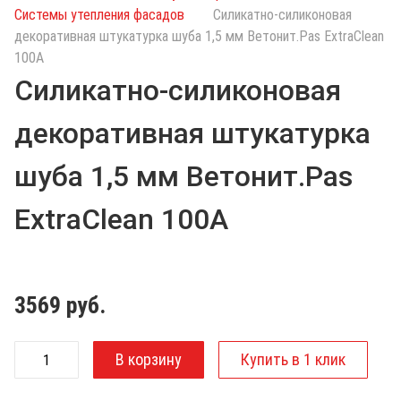
с
Системы утепления фасадов
Силикатно-силиконовая
к
декоративная штукатурка шуба 1,5 мм Ветонит.Pas ExtraClean
п
100А
о
Силикатно-силиконовая
к
а
декоративная штукатурка
т
а
шуба 1,5 мм Ветонит.Pas
л
о
ExtraClean 100А
г
у
3569
руб.