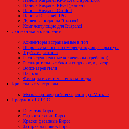
Панель Ruspanel RPG Real с пропилом
Панель Ruspanel RPG Градиент
Панель Ruspanel Comfort
Панели Ruspanel RPG
Душевые поддоны Ruspanel
Комплектующие для Ruspanel
Сантехника и отопление
Конвекторы встраиваемые в пол
Шаровые краны и терморегулирующая арматура
Трубы и фитинги
Распределительные коллекторы (гребенки)
Расширительные баки и гидроаккумуляторы
Водонагреватели
Насосы
Фильтры и системы очистки воды
Кровельные материалы
Мягкая кровля (гибкая черепица) в Москве
Продукция БИРСС
Герметик Бирсс
Гидроизоляции Бирсс
Краски фасадные Бирсс
Затирка для швов Бирсс