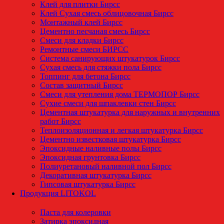
Клей для плитки Бирсс
Клей Сухая смесь облицовочная Бирсс
Монтажный клей Бирсс
Цементно песчаная смесь Бирсс
Смеси для кладки Бирсс
Ремонтные смеси БИРСС
Система санирующих штукатурок Бирсс
Сухая смесь для стяжки пола Бирсс
Топпинг для бетона Бирсс
Состав защитный Бирсс
Смеси для утепления дома ТЕРМОПОР Бирсс
Сухие смеси для шпаклевки стен Бирсс
Цементная штукатурка для наружных и внутренних
работ Бирсс
Теплоизоляционная и легкая штукатурка Бирсс
Цементно известковая штукатурка Бирсс
Эпоксидные наливные полы Бирсс
Эпоксидная грунтовка Бирсс
Полиуретановый наливной пол Бирсс
Декоративная штукатурка Бирсс
Гипсовая штукатурка Бирсс
Продукция LITOKOL
Паста для колеровки
Затирка эпоксидная