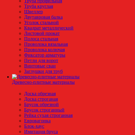
Труба профильная
Труба круглая
Швеллер
Двутавровая балка
Уголок стальной
Квадрат металлический
Листовой прокат
Полоса стальная
Проволока вязальная
Проволока колючая
Фиксатор арматуры
Петли для ворот
Винтовые сваи
Заглушки для труб
Древесно-плитные материалы
Доска обрезная
Доска строганая
Брусок обрезной
Брусок строганный
Рейка сухая строганная
Евровагонка
Блок-хаус
Имитация бруса