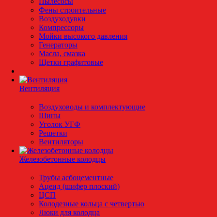
Пылесосы
Фены строительные
Воздуходувки
Компрессоры
Мойки высокого давления
Генераторы
Масла, смазка
Щетки графитовые
Вентиляция
Воздуховоды и комплектующие
Шины
Уголок УГФ
Решeтки
Вентиляторы
Железобетонные колодцы
Трубы асбоцементные
Ацеид (шифер плоский)
ЦСП
Колодезные кольца с четвертью
Люки для колодца