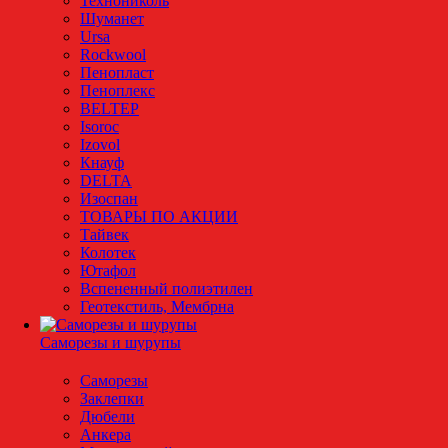
Технониколь
Шуманет
Ursa
Rockwool
Пенопласт
Пеноплекс
BELTEP
Isoroc
Izovol
Кнауф
DELTA
Изоспан
ТОВАРЫ ПО АКЦИИ
Тайвек
Колотек
Ютафол
Вспененный полиэтилен
Геотекстиль, Мембрна
Саморезы и шурупы
Саморезы
Заклепки
Дюбели
Анкера