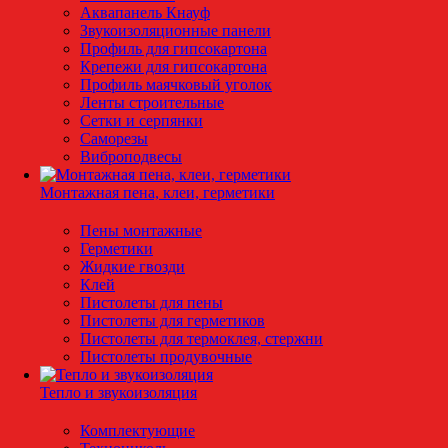
Аквапанель Кнауф
Звукоизоляционные панели
Профиль для гипсокартона
Крепежи для гипсокартона
Профиль маячковый уголок
Ленты строительные
Сетки и серпянки
Саморезы
Виброподвесы
Монтажная пена, клеи, герметики
Пены монтажные
Герметики
Жидкие гвозди
Клей
Пистолеты для пены
Пистолеты для герметиков
Пистолеты для термоклея, стержни
Пистолеты продувочные
Тепло и звукоизоляция
Комплектующие