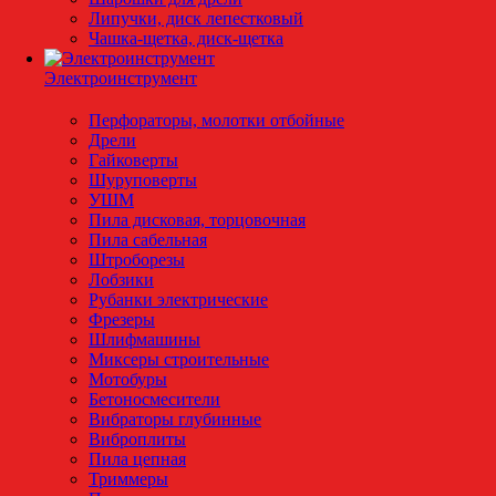
Липучки, диск лепестковый
Чашка-щетка, диск-щетка
Электроинструмент
Перфораторы, молотки отбойные
Дрели
Гайковерты
Шуруповерты
УШМ
Пила дисковая, торцовочная
Пила сабельная
Штроборезы
Лобзики
Рубанки электрические
Фрезеры
Шлифмашины
Миксеры строительные
Мотобуры
Бетоносмесители
Вибраторы глубинные
Виброплиты
Пила цепная
Триммеры