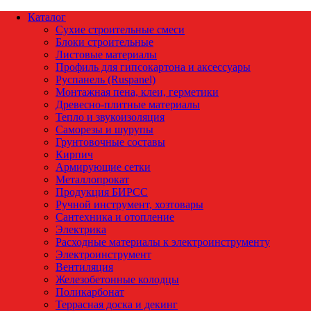
Каталог
Сухие строительные смеси
Блоки строительные
Листовые материалы
Профиль для гипсокартона и аксессуары
Руспанель (Ruspanel)
Монтажная пена, клеи, герметики
Древесно-плитные материалы
Тепло и звукоизоляция
Саморезы и шурупы
Грунтовочные составы
Кирпич
Армирующие сетки
Металлопрокат
Продукция БИРСС
Ручной инструмент, хозтовары
Сантехника и отопление
Электрика
Расходные материалы к электроинструменту
Электроинструмент
Вентиляция
Железобетонные колодцы
Поликарбонат
Террасная доска и декинг