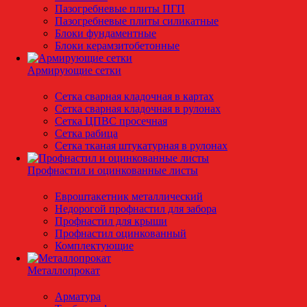
Пазогребневые плиты ПГП
Пазогребневые плиты силикатные
Блоки фундаментные
Блоки керамзитобетонные
Армирующие сетки
Сетка сварная кладочная в картах
Сетка сварная кладочная в рулонах
Сетка ЦПВС просечная
Сетка рабица
Сетка тканая штукатурная в рулонах
Профнастил и оцинкованные листы
Евроштакетник металлический
Недорогой профнастил для забора
Профнастил для крыши
Профнастил оцинкованный
Комплектующие
Металлопрокат
Арматура