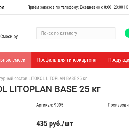
Приём заказов по телефону: Ежедневно с 8:00–20:00 |
од
П
 Смеси.ру
о
и
с
к
льные смеси
Профиль для гипсокартона
Продукц
п
о
урный состав LITOKOL LITOPLAN BASE 25 кг
к
а
L LITOPLAN BASE 25 кг
т
а
Артикул:
9095
Производи
л
о
г
435
руб./шт
у