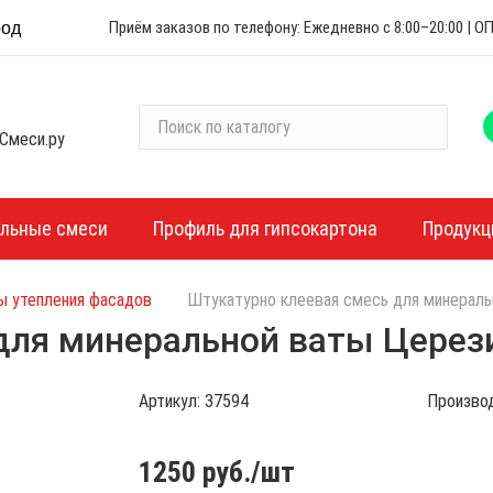
Приём заказов по телефону: Ежедневно с 8:00–20:00 |
род
П
Смеси.ру
о
и
с
к
ельные смеси
Профиль для гипсокартона
Продукц
п
о
ы утепления фасадов
Штукатурно клеевая смесь для минераль
к
а
для минеральной ваты Церези
т
а
Артикул:
37594
Произво
л
о
г
1250
руб./шт
у