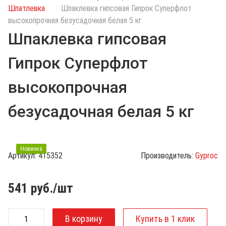
с
Шпатлевка
Шпаклевка гипсовая Гипрок Суперфлот
к
высокопрочная безусадочная белая 5 кг
п
Шпаклевка гипсовая
о
к
Гипрок Суперфлот
а
т
высокопрочная
а
л
безусадочная белая 5 кг
о
г
у
Новинка
Артикул:
415352
Производитель:
Gyproc
541
руб./шт