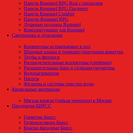
Панель Ruspanel RPG Real с пропилом
Панель Ruspanel RPG Градиент
Панель Ruspanel Comfort
Панели Ruspanel RPG
Душевые поддоны Ruspanel
Комплектующие для Ruspanel
Сантехника и отопление
Конвекторы встраиваемые в пол
Шаровые краны и терморегулирующая арматура
Трубы и фитинги
Распределительные коллекторы (гребенки)
Расширительные баки и гидроаккумуляторы
Водонагреватели
Насосы
Фильтры и системы очистки воды
Кровельные материалы
Мягкая кровля (гибкая черепица) в Москве
Продукция БИРСС
Герметик Бирсс
Гидроизоляции Бирсс
Краски фасадные Бирсс