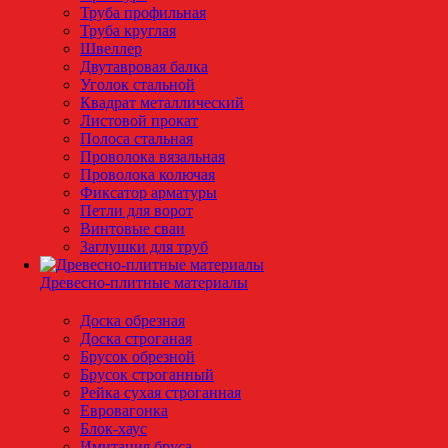
Труба профильная
Труба круглая
Швеллер
Двутавровая балка
Уголок стальной
Квадрат металлический
Листовой прокат
Полоса стальная
Проволока вязальная
Проволока колючая
Фиксатор арматуры
Петли для ворот
Винтовые сваи
Заглушки для труб
Древесно-плитные материалы
Доска обрезная
Доска строганая
Брусок обрезной
Брусок строганный
Рейка сухая строганная
Евровагонка
Блок-хаус
Имитация бруса