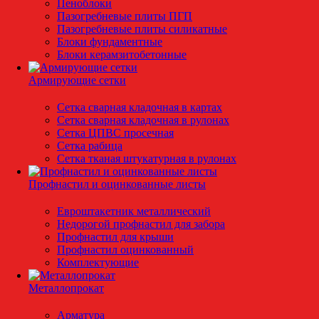
Пеноблоки
Пазогребневые плиты ПГП
Пазогребневые плиты силикатные
Блоки фундаментные
Блоки керамзитобетонные
Армирующие сетки
Сетка сварная кладочная в картах
Сетка сварная кладочная в рулонах
Сетка ЦПВС просечная
Сетка рабица
Сетка тканая штукатурная в рулонах
Профнастил и оцинкованные листы
Евроштакетник металлический
Недорогой профнастил для забора
Профнастил для крыши
Профнастил оцинкованный
Комплектующие
Металлопрокат
Арматура