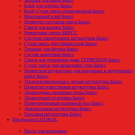
Затирка для швов Бирсс
Клей для плитки Бирсс
Клей Сухая смесь облицовочная Бирсс
Монтажный клей Бирсс
Цементно песчаная смесь Бирсс
Смеси для кладки Бирсс
Ремонтные смеси БИРСС
Система санирующих штукатурок Бирсс
Сухая смесь для стяжки пола Бирсс
Топпинг для бетона Бирсс
Состав защитный Бирсс
Смеси для утепления дома ТЕРМОПОР Бирсс
Сухие смеси для шпаклевки стен Бирсс
Цементная штукатурка для наружных и внутренних
работ Бирсс
Теплоизоляционная и легкая штукатурка Бирсс
Цементно известковая штукатурка Бирсс
Эпоксидные наливные полы Бирсс
Эпоксидная грунтовка Бирсс
Полиуретановый наливной пол Бирсс
Декоративная штукатурка Бирсс
Гипсовая штукатурка Бирсс
Продукция LITOKOL
Паста для колеровки