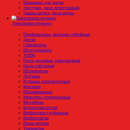
Шарошки для дрели
Липучки, диск лепестковый
Чашка-щетка, диск-щетка
Электроинструмент
Перфораторы, молотки отбойные
Дрели
Гайковерты
Шуруповерты
УШМ
Пила дисковая, торцовочная
Пила сабельная
Штроборезы
Лобзики
Рубанки электрические
Фрезеры
Шлифмашины
Миксеры строительные
Мотобуры
Бетоносмесители
Вибраторы глубинные
Виброплиты
Пила цепная
Триммеры