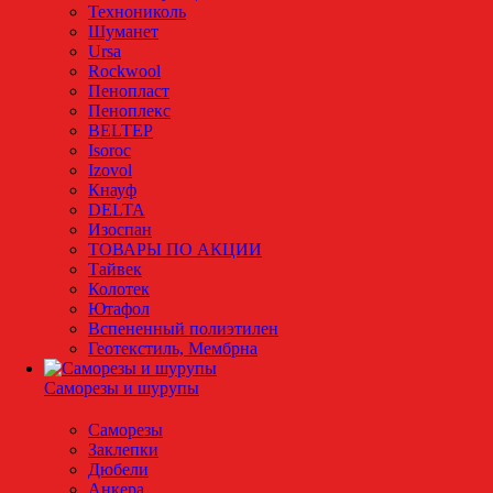
Технониколь
Шуманет
Ursa
Rockwool
Пенопласт
Пеноплекс
BELTEP
Isoroc
Izovol
Кнауф
DELTA
Изоспан
ТОВАРЫ ПО АКЦИИ
Тайвек
Колотек
Ютафол
Вспененный полиэтилен
Геотекстиль, Мембрна
Саморезы и шурупы
Саморезы
Заклепки
Дюбели
Анкера