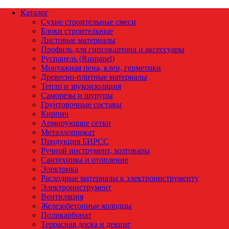
Каталог
Сухие строительные смеси
Блоки строительные
Листовые материалы
Профиль для гипсокартона и аксессуары
Руспанель (Ruspanel)
Монтажная пена, клеи, герметики
Древесно-плитные материалы
Тепло и звукоизоляция
Саморезы и шурупы
Грунтовочные составы
Кирпич
Армирующие сетки
Металлопрокат
Продукция БИРСС
Ручной инструмент, хозтовары
Сантехника и отопление
Электрика
Расходные материалы к электроинструменту
Электроинструмент
Вентиляция
Железобетонные колодцы
Поликарбонат
Террасная доска и декинг