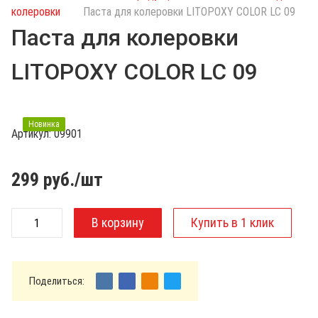
с
колеровки
Паста для колеровки LITOPOXY COLOR LC 09
к
Паста для колеровки
п
о
LITOPOXY COLOR LC 09
к
а
т
а
Новинка
Артикул:
09901
л
о
г
299
руб./шт
у
Поделиться: