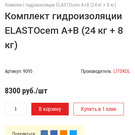
с
Комплект гидроизоляции ELASTOcem А+В (24 кг + 8 кг)
к
Комплект гидроизоляции
п
о
ELASTOcem А+В (24 кг + 8
к
а
кг)
т
а
л
о
Артикул:
9095
Производитель:
LITOKOL
г
у
8300
руб./шт
Поделиться: