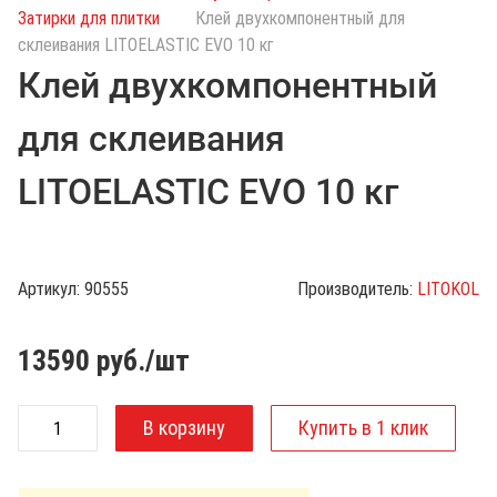
с
Затирки для плитки
Клей двухкомпонентный для
к
склеивания LITOELASTIC EVO 10 кг
п
Клей двухкомпонентный
о
к
для склеивания
а
т
LITOELASTIC EVO 10 кг
а
л
о
г
Артикул:
90555
Производитель:
LITOKOL
у
13590
руб./шт