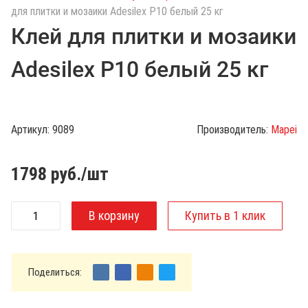
с
для плитки и мозаики Adesilex P10 белый 25 кг
к
Клей для плитки и мозаики
п
о
Adesilex P10 белый 25 кг
к
а
т
а
Артикул:
9089
Производитель:
Mapei
л
о
г
1798
руб./шт
у
Поделиться: