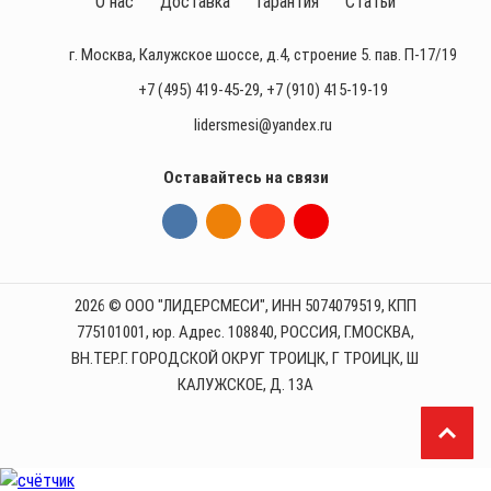
О нас
Доставка
Гарантия
Статьи
г. Москва, Калужское шоссе, д.4, строение 5. пав. П-17/19
+7 (495) 419-45-29
,
+7 (910) 415-19-19
lidersmesi@yandex.ru
Оставайтесь на связи
2026 © ООО "ЛИДЕРСМЕСИ", ИНН 5074079519, КПП
775101001, юр. Адрес. 108840, РОССИЯ, Г.МОСКВА,
ВН.ТЕР.Г. ГОРОДСКОЙ ОКРУГ ТРОИЦК, Г ТРОИЦК, Ш
КАЛУЖСКОЕ, Д. 13А
П
р
и