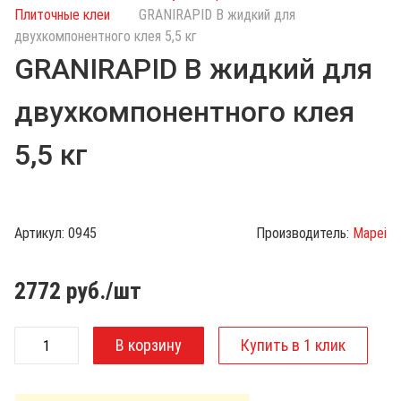
с
Плиточные клеи
GRANIRAPID B жидкий для
к
двухкомпонентного клея 5,5 кг
п
GRANIRAPID B жидкий для
о
к
двухкомпонентного клея
а
т
5,5 кг
а
л
о
г
Артикул:
0945
Производитель:
Mapei
у
2772
руб./шт